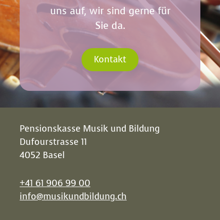
uns auf, wir sind gerne für
Jahresrechnung 2015
Sie da.
Kurzform
Jahresrechnung 2014
Kontakt
Kurzform
Jahresrechnung 2013
Kurzform
Jahresrechnung 2012
Pensionskasse Musik und Bildung
Kurzform
Dufourstrasse 11
4052 Basel
Jahresrechnung 2011
Kurzform
+41 61 906 99 00
info@musikundbildung.ch
Jahresrechnung 2010
Kurzform