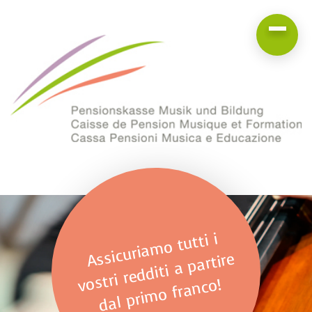
Assicuriamo tutti i
vostri redditi a partire
dal primo franco!