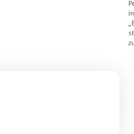
P
i
„
s
z