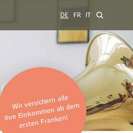
DE
FR
IT
Wir versichern alle
Ihre Einkommen ab dem
ersten Franken!