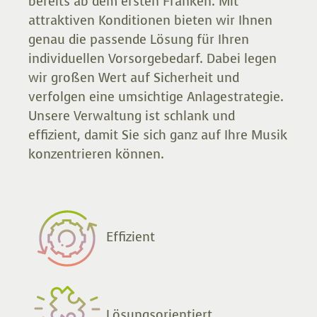
bereits ab dem ersten Franken. Mit
beruflich in den Bereichen Bildung, Musik
attraktiven Konditionen bieten wir Ihnen
und anderen Künsten betätigen, eine
genau die passende Lösung für Ihren
massgeschneiderte Vorsorgelösung für ihre
individuellen Vorsorgebedarf. Dabei legen
Einkommen aus einer
wir großen Wert auf Sicherheit und
Mehrfachbeschäftigung oder aus
verfolgen eine umsichtige Anlagestrategie.
selbstständiger Erwerbstätigkeit an.
Unsere Verwaltung ist schlank und
effizient, damit Sie sich ganz auf Ihre Musik
Die Stiftung «Pensionskasse Musik und
konzentrieren können.
Bildung» ist Mitglied beim Schweizerischen
Pensionskassenverband ASIP und ist somit
den verbindlichen Verhaltensregeln der
ASIP-Charta unterstellt.
Effizient
Lösungsorientiert