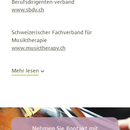
Berufsdirigenten-verband
www.sbdv.ch
Schweizerischer Fachverband für
Musiktherapie
www.musictherapy.ch
Schweizerischer Musikerverband
Mehr lesen
www.smv.ch
SONART Musikschaffende Schweiz
www.sonart.swiss
Nehmen Sie Kontakt mit